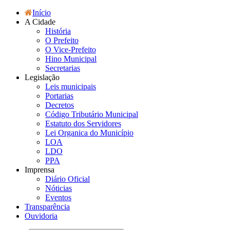
Início
A Cidade
História
O Prefeito
O Vice-Prefeito
Hino Municipal
Secretarias
Legislação
Leis municipais
Portarias
Decretos
Código Tributário Municipal
Estatuto dos Servidores
Lei Organica do Município
LOA
LDO
PPA
Imprensa
Diário Oficial
Nóticias
Eventos
Transparência
Ouvidoria