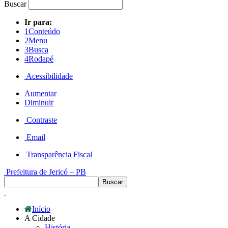
Buscar
Ir para:
1
Conteúdo
2
Menu
3
Busca
4
Rodapé
Acessibilidade
Aumentar
Diminuir
Contraste
Email
Transparência Fiscal
Prefeitura de Jericó – PB
Início
A Cidade
História