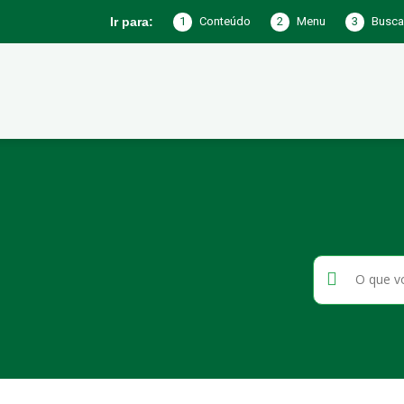
1
Conteúdo
2
Menu
3
Busca
Ir para:
Prefeitura
de
Jericó
–