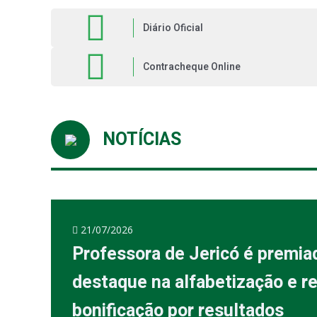
Diário Oficial
PB
Contracheque Online
NOTÍCIAS
21/07/2026
Professora de Jericó é premia
destaque na alfabetização e r
bonificação por resultados