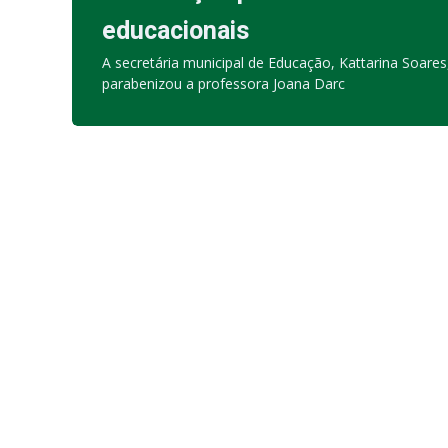
educacionais
A secretária municipal de Educação, Kattarina Soares
parabenizou a professora Joana Darc