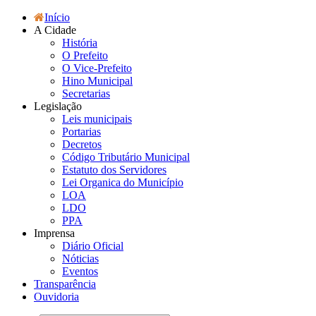
Início
A Cidade
História
O Prefeito
O Vice-Prefeito
Hino Municipal
Secretarias
Legislação
Leis municipais
Portarias
Decretos
Código Tributário Municipal
Estatuto dos Servidores
Lei Organica do Município
LOA
LDO
PPA
Imprensa
Diário Oficial
Nóticias
Eventos
Transparência
Ouvidoria