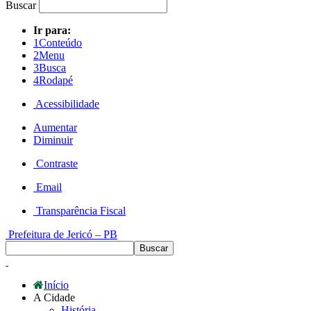
Buscar
Ir para:
1
Conteúdo
2
Menu
3
Busca
4
Rodapé
Acessibilidade
Aumentar
Diminuir
Contraste
Email
Transparência Fiscal
Prefeitura de Jericó – PB
Início
A Cidade
História