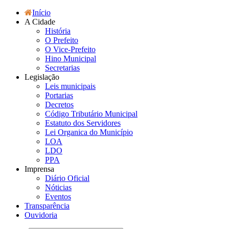
Início
A Cidade
História
O Prefeito
O Vice-Prefeito
Hino Municipal
Secretarias
Legislação
Leis municipais
Portarias
Decretos
Código Tributário Municipal
Estatuto dos Servidores
Lei Organica do Município
LOA
LDO
PPA
Imprensa
Diário Oficial
Nóticias
Eventos
Transparência
Ouvidoria