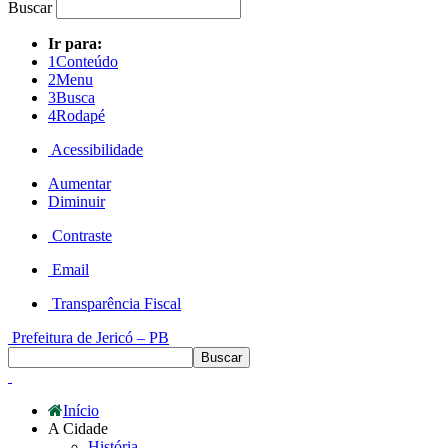
Buscar
Ir para:
1
Conteúdo
2
Menu
3
Busca
4
Rodapé
Acessibilidade
Aumentar
Diminuir
Contraste
Email
Transparência Fiscal
Prefeitura de Jericó – PB
Início
A Cidade
História