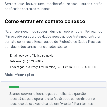
Sempre que houver uma modificação, nossos usuários serão
notificados acerca da mudança.
Como entrar em contato conosco
Para esclarecer quaisquer dúvidas sobre esta Política de
Privacidade ou sobre os dados pessoais que tratamos, entre em
contato com nosso Encarregado de Proteção de Dados Pessoais,
por algum dos canais mencionados abaixo:
Email:
ouvidoria@jerico.pb.gov.br
Telefone:
(83) 3435-1087
Endereço:
Rua Praça Frei Damião, SN - Centro - CEP 58.830-000
Mais informações
Esperemos que esteja esclarecido e, como mencionado
anteriormente, se houver algo que você não tem certeza se
precisa ou não, geralmente é mais seguro deixar os cookies
Usamos cookies e tecnologias semelhantes que são
ativados, caso interaja com um dos recursos que você usa em
necessárias para operar o site. Você pode consentir com o
nosso site.
nosso uso de cookies clicando em "Aceitar". Para ter mais