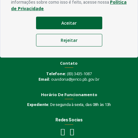
informações sobre como isso é feito, acesse nossa
Política
de Privacidade
.
Aceitar
Endereço
Rejeitar
Rua Praça Frei Damião, SN - Centro - CEP 58.830-000
Contato
Telefone:
(83) 3435-1087
Email:
ouvidoria@jerico.pb.gov.br
Horário De Funcionamento
Expediente:
De segunda à sexta, das 08h às 13h
Redes Socias