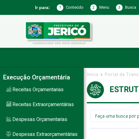
1
Conteúdo
2
Menu
3
Busca
Ir para:
Prefeitura
de
Início
Portal da Tran
Execução Orçamentária
ESTRUT
Receitas Orçamentarias
Jericó
Receitas Extraorçamentárias
Despesas Orçamentarias
–
Despesas Extraorçamentárias