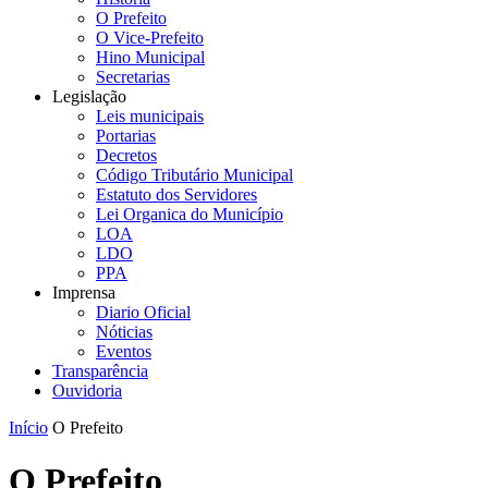
O Prefeito
O Vice-Prefeito
Hino Municipal
Secretarias
Legislação
Leis municipais
Portarias
Decretos
Código Tributário Municipal
Estatuto dos Servidores
Lei Organica do Município
LOA
LDO
PPA
Imprensa
Diario Oficial
Nóticias
Eventos
Transparência
Ouvidoria
Início
O Prefeito
O Prefeito