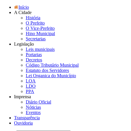
Início
A Cidade
História
O Prefeito
O Vice-Prefeito
Hino Municipal
Secretarias
Legislação
Leis municipais
Portarias
Decretos
Código Tributário Municipal
Estatuto dos Servidores
Lei Organica do Município
LOA
LDO
PPA
Imprensa
Diário Oficial
Nóticias
Eventos
Transparência
Ouvidoria