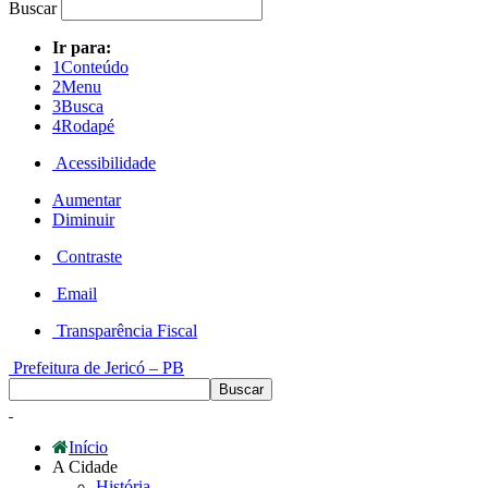
Buscar
Ir para:
1
Conteúdo
2
Menu
3
Busca
4
Rodapé
Acessibilidade
Aumentar
Diminuir
Contraste
Email
Transparência Fiscal
Prefeitura de Jericó – PB
Início
A Cidade
História