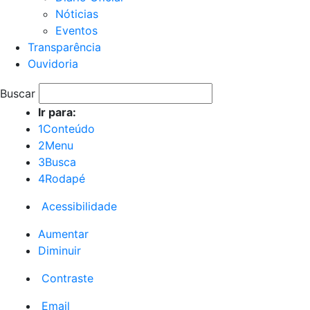
Nóticias
Eventos
Transparência
Ouvidoria
Buscar
Ir para:
1
Conteúdo
2
Menu
3
Busca
4
Rodapé
Acessibilidade
Aumentar
Diminuir
Contraste
Email