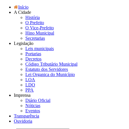
Início
A Cidade
História
O Prefeito
O Vice-Prefeito
Hino Municipal
Secretarias
Legislação
Leis municipais
Portarias
Decretos
Código Tributário Municipal
Estatuto dos Servidores
Lei Organica do Município
LOA
LDO
PPA
Imprensa
Diário Oficial
Nóticias
Eventos
Transparência
Ouvidoria