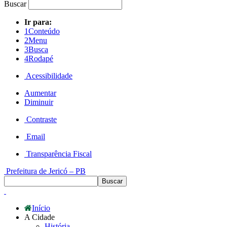
Buscar
Ir para:
1
Conteúdo
2
Menu
3
Busca
4
Rodapé
Acessibilidade
Aumentar
Diminuir
Contraste
Email
Transparência Fiscal
Prefeitura de Jericó – PB
Início
A Cidade
História