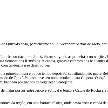
 de Quixó-Penoso, peretencente ao Sr. Alexandre Matias de Melo, deu 
neiro ou riacho do Jericó, foram surgindo as primeiras construções. 
a Senhora dos Remédios. A capela, graças a esforços dos habitantes do
 com tendência a se desenvolver.
u a primeira missa e pouco tempo depois foi substituído pelo padre Be
chamado de Quixó-Penoso, teve seu nome mudado para Caipora. O topôn
ém, banhada por riachos de vegetação verdejante.
 de malas postais entre Jericó e Pombal e Jericó e Catolé do Rocha era
adores da região, em uma barraca rústica, onde havia troca e venda de