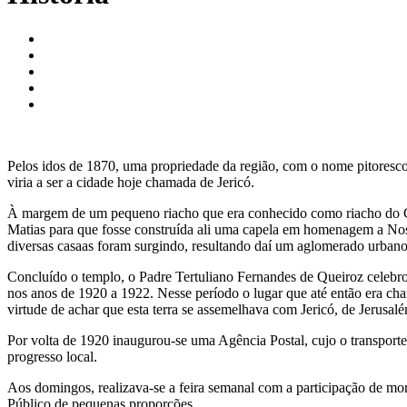
Pelos idos de 1870, uma propriedade da região, com o nome pitoresco
viria a ser a cidade hoje chamada de Jericó.
À margem de um pequeno riacho que era conhecido como riacho do Car
Matias para que fosse construída ali uma capela em homenagem a Noss
diversas casaas foram surgindo, resultando daí um aglomerado urbano
Concluído o templo, o Padre Tertuliano Fernandes de Queiroz celebro
nos anos de 1920 a 1922. Nesse período o lugar que até então era 
virtude de achar que esta terra se assemelhava com Jericó, de Jerusal
Por volta de 1920 inaugurou-se uma Agência Postal, cujo o transporte
progresso local.
Aos domingos, realizava-se a feira semanal com a participação de mor
Público de pequenas proporções.