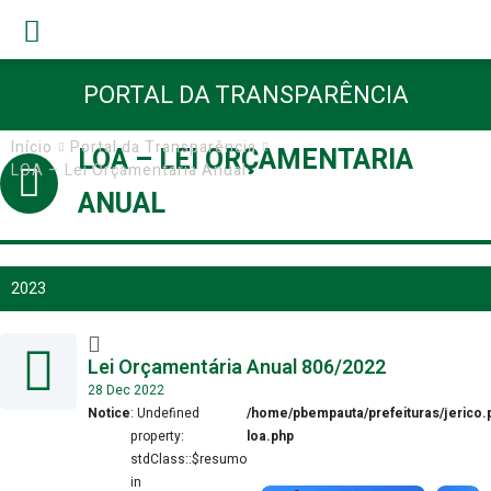
PORTAL DA TRANSPARÊNCIA
Início
Portal da Transparência
LOA – LEI ORÇAMENTARIA
LOA – Lei Orçamentaria Anual
ANUAL
2023
Lei Orçamentária Anual 806/2022
28 Dec 2022
Notice
: Undefined
/home/pbempauta/prefeituras/jerico.p
property:
loa.php
stdClass::$resumo
in