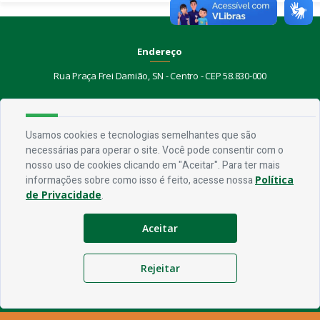
Endereço
Rua Praça Frei Damião, SN - Centro - CEP 58.830-000
Contato
Usamos cookies e tecnologias semelhantes que são
Telefone:
(83) 3435-1087
Email:
ouvidoria@jerico.pb.gov.br
necessárias para operar o site. Você pode consentir com o
nosso uso de cookies clicando em "Aceitar". Para ter mais
informações sobre como isso é feito, acesse nossa
Política
Horário De Funcionamento
de Privacidade
.
Expediente:
De segunda à sexta, das 08h às 13h
Aceitar
Redes Socias
Rejeitar