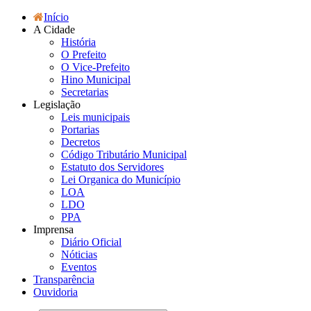
Início
A Cidade
História
O Prefeito
O Vice-Prefeito
Hino Municipal
Secretarias
Legislação
Leis municipais
Portarias
Decretos
Código Tributário Municipal
Estatuto dos Servidores
Lei Organica do Município
LOA
LDO
PPA
Imprensa
Diário Oficial
Nóticias
Eventos
Transparência
Ouvidoria