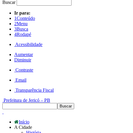
Buscar
Ir para:
1
Conteúdo
2
Menu
3
Busca
4
Rodapé
Acessibilidade
Aumentar
Diminuir
Contraste
Email
Transparência Fiscal
Prefeitura de Jericó – PB
Início
A Cidade
História