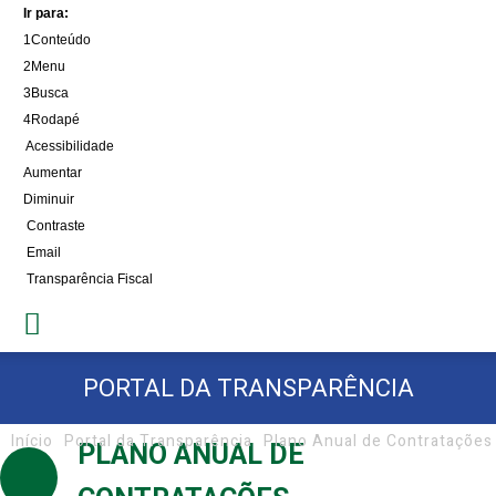
Ir para:
1
Conteúdo
2
Menu
3
Busca
4
Rodapé
Acessibilidade
Aumentar
Diminuir
Contraste
Email
Transparência Fiscal
PORTAL DA TRANSPARÊNCIA
Início
Portal da Transparência
Plano Anual de Contratações
PLANO ANUAL DE