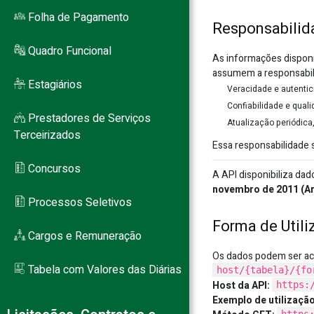
Folha de Pagamento
Responsabilid
Quadro Funcional
As informações disponi
assumem a responsabil
Estagiários
Veracidade e autenti
Confiabilidade e qual
Prestadores de Serviços
Atualização periódica
Terceirizados
Essa responsabilidade s
Concursos
A API disponibiliza dad
novembro de 2011 (Art. 
Processos Seletivos
Forma de Utili
Cargos e Remuneração
Os dados podem ser ac
Tabela com Valores das Diárias
host/{tabela}/{fo
Host da API:
https:
Exemplo de utilização