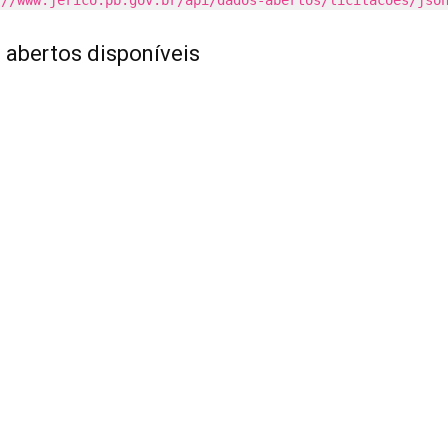
://www.jerico.pb.gov.br/api/dados-abertos/licitacoes/jso
 abertos disponíveis