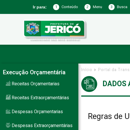
1
Conteúdo
2
Menu
3
Busca
Ir para:
Prefeitura
de
Início
Portal da Tran
Execução Orçamentária
DADOS 
Receitas Orçamentarias
Jericó
Receitas Extraorçamentárias
Despesas Orçamentarias
Regras de U
–
Despesas Extraorçamentárias