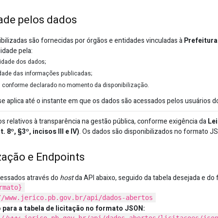
ade pelos dados
bilizadas são fornecidas por órgãos e entidades vinculadas à
Prefeitura
idade pela:
cidade dos dados;
idade das informações publicadas;
, conforme declarado no momento da disponibilização.
e aplica até o instante em que os dados são acessados pelos usuários do
os relativos à transparência na gestão pública, conforme exigência da
Lei
8º, §3º, incisos III e IV)
. Os dados são disponibilizados no formato J
zação e Endpoints
essados através do
host
da API abaixo, seguido da tabela desejada e do 
rmato}
//www.jerico.pb.gov.br/api/dados-abertos
 para a tabela de licitação no formato JSON: