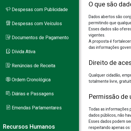
O que são dad
Despesas com Publicidade
Dados abertos são conju
PB
permitindo que qualquer 
Despesas com Veículos
Esses dados são oferec
vigentes.
Documentos de Pagamento
A proposta é fortalecer
das informações gover
Dívida Ativa
Direito de ace
Renúncias de Receita
Qualquer cidadão, empr
Ordem Cronológica
totalmente livre, gratu
Diárias e Passagens
Permissão de 
Emendas Parlamentares
Todas as informações p
dados públicos, não ha
Esses dados podem ser u
Recursos Humanos
respeitando apenas os l