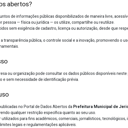
os abertos?
ntos de informações públicas disponibilizados de maneira livre, acessíve
pessoa — física ou jurídica — os utilize, compartilhe ou reutilize.
idos sem exigência de cadastro, licença ou autorização, desde que resp
 a transparência pública, o controle social e a inovação, promovendo o us
namentais.
sso
esa ou organização pode consultar os dados públicos disponíveis neste 
ito e sem necessidade de identificação prévia.
uso
ublicadas no Portal de Dados Abertos da
Prefeitura Municipal de Jeri
vendo qualquer restrição específica quanto ao seu uso.
tilizados para fins acadêmicos, comerciais, jornalísticos, tecnológicos, i
imites legais e regulamentações aplicáveis.