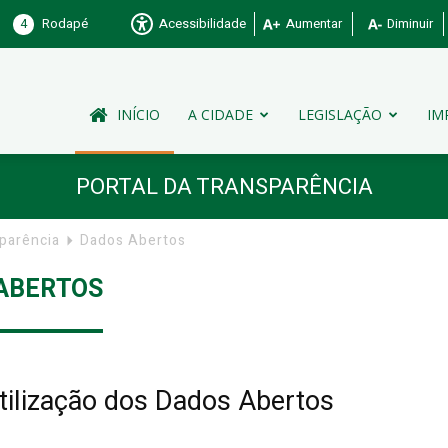
4
Rodapé
Acessibilidade
Aumentar
Diminuir
INÍCIO
A CIDADE
LEGISLAÇÃO
IM
PORTAL DA TRANSPARÊNCIA
sparência
Dados Abertos
ABERTOS
tilização dos Dados Abertos