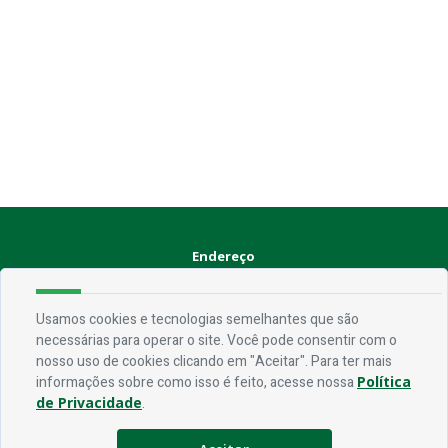
Endereço
Rua Praça Frei Damião, SN - Centro - CEP 58.830-000
Usamos cookies e tecnologias semelhantes que são
necessárias para operar o site. Você pode consentir com o
Contato
nosso uso de cookies clicando em "Aceitar". Para ter mais
Telefone:
(83) 3435-1087
informações sobre como isso é feito, acesse nossa
Política
Email:
ouvidoria@jerico.pb.gov.br
de Privacidade
.
Horário De Funcionamento