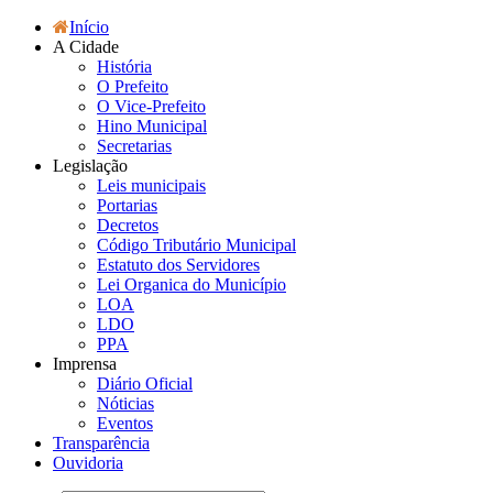
Início
A Cidade
História
O Prefeito
O Vice-Prefeito
Hino Municipal
Secretarias
Legislação
Leis municipais
Portarias
Decretos
Código Tributário Municipal
Estatuto dos Servidores
Lei Organica do Município
LOA
LDO
PPA
Imprensa
Diário Oficial
Nóticias
Eventos
Transparência
Ouvidoria