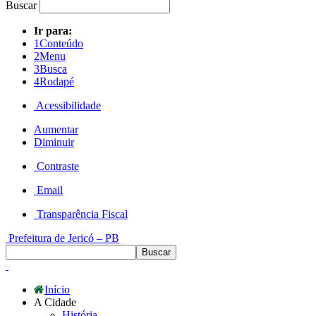
Buscar
Ir para:
1
Conteúdo
2
Menu
3
Busca
4
Rodapé
Acessibilidade
Aumentar
Diminuir
Contraste
Email
Transparência Fiscal
Prefeitura de Jericó – PB
Início
A Cidade
História