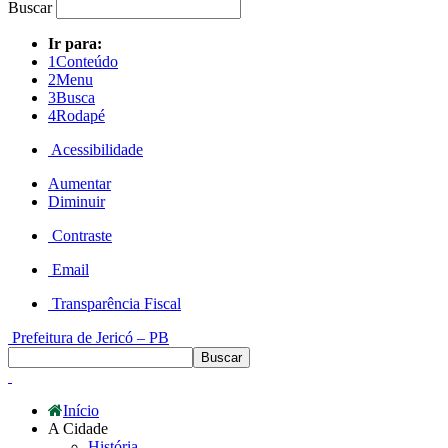
Buscar
Ir para:
1
Conteúdo
2
Menu
3
Busca
4
Rodapé
Acessibilidade
Aumentar
Diminuir
Contraste
Email
Transparência Fiscal
Prefeitura de Jericó – PB
Início
A Cidade
História