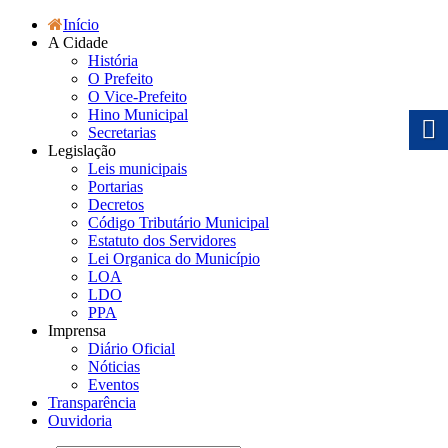
Início
A Cidade
História
O Prefeito
O Vice-Prefeito
Hino Municipal
Secretarias
Legislação
Leis municipais
Portarias
Decretos
Código Tributário Municipal
Estatuto dos Servidores
Lei Organica do Município
LOA
LDO
PPA
Imprensa
Diário Oficial
Nóticias
Eventos
Transparência
Ouvidoria