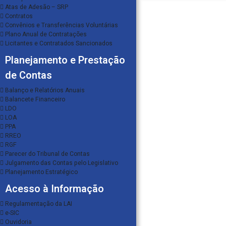
Atas de Adesão – SRP
Contratos
Convênios e Transferências Voluntárias
Plano Anual de Contratações
Licitantes e Contratados Sancionados
Planejamento e Prestação
de Contas
Balanço e Relatórios Anuais
Balancete Financeiro
LDO
LOA
PPA
RREO
RGF
Parecer do Tribunal de Contas
Julgamento das Contas pelo Legislativo
Planejamento Estratégico
Acesso à Informação
Regulamentação da LAI
e-SIC
Ouvidoria