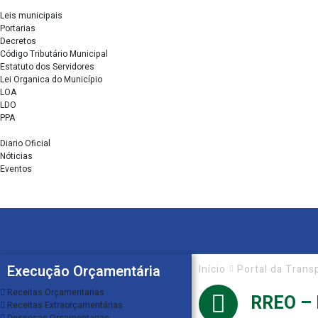
Legislação
Leis municipais
Portarias
Decretos
Código Tributário Municipal
Estatuto dos Servidores
Lei Organica do Município
LOA
LDO
PPA
Imprensa
Diario Oficial
Nóticias
Eventos
Transparência
Ouvidoria
Execução Orçamentária
Início
Portal da Trans
Receitas Orçamentarias
RREO –
Receitas Extraorçamentárias
Despesas Orçamentarias