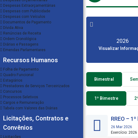
Despesas Extraorçamentárias
Despesas com Publicidade
Despesas com Veículos
Documentos de Pagamento
Dívida Ativa
Renúncias de Receita
Ordem Cronológica
2026
Diárias e Passagens
Visualizar Informa
Emendas Parlamentares
Recursos Humanos
Folha de Pagamento
Quadro Funcional
Bimestral
Sem
Estagiários
Prestadores de Serviços Terceirizados
Concursos
Processos Seletivos
1º Bimestre
2
Cargos e Remuneração
Tabela com Valores das Diárias
Licitações, Contratos e
RREO – 1º 
Convênios
26 Mar 2026
Exercício: 2026
Licitações