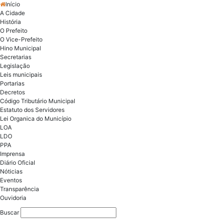
Início
A Cidade
História
O Prefeito
O Vice-Prefeito
Hino Municipal
Secretarias
Legislação
Leis municipais
Portarias
Decretos
Código Tributário Municipal
Estatuto dos Servidores
Lei Organica do Município
LOA
LDO
PPA
Imprensa
Diário Oficial
Nóticias
Eventos
Transparência
Ouvidoria
Buscar