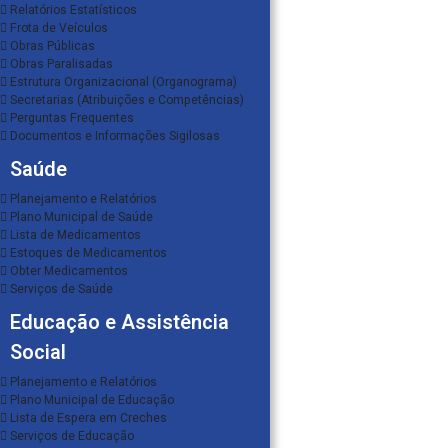
Relatórios Estatísticos
Frota de Veículos
Obras Públicas
Obras Paralisadas
Estrutura Organizacional (Organograma)
Secretarias (Atribuições e Competências)
Perguntas Frequentes
Documentos e Informações Sigilosas
Saúde
Planejamento e Relatórios
Plano Municipal de Saúde
Lista de Medicamentos
Estoques de Medicamentos
Obter Medicamentos
Serviços de Saúde
Educação e Assistência
Social
Planejamento e Relatórios
Plano Municipal de Educação
Lista de Espera em Creches
Serviços de Educação