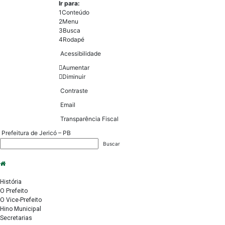
Ir para:
1
Conteúdo
2
Menu
3
Busca
4
Rodapé
Acessibilidade
Aumentar
Diminuir
Contraste
Email
Transparência Fiscal
Prefeitura de Jericó – PB
Início
A Cidade
História
O Prefeito
O Vice-Prefeito
Hino Municipal
Secretarias