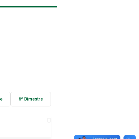
re
6º Bimestre