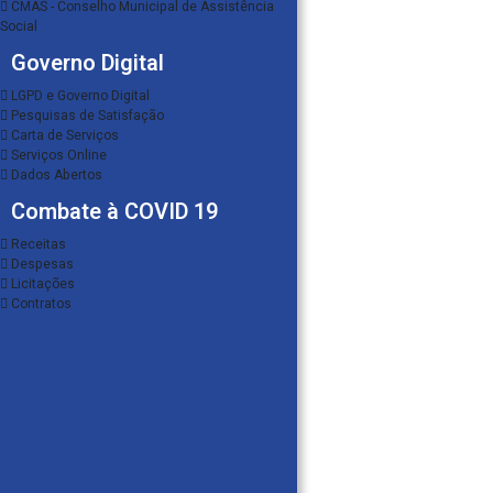
CMAS - Conselho Municipal de Assistência
Social
Governo Digital
LGPD e Governo Digital
Pesquisas de Satisfação
Carta de Serviços
Serviços Online
Dados Abertos
Combate à COVID 19
Receitas
Despesas
Licitações
Contratos