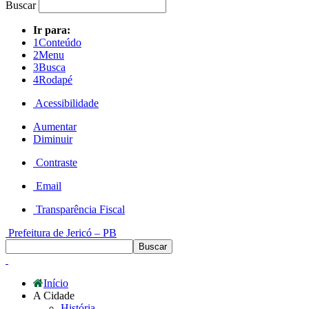
Buscar
Ir para:
1
Conteúdo
2
Menu
3
Busca
4
Rodapé
Acessibilidade
Aumentar
Diminuir
Contraste
Email
Transparência Fiscal
Prefeitura de Jericó – PB
Início
A Cidade
História