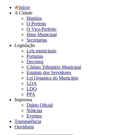
Início
A Cidade
História
O Prefeito
O Vice-Prefeito
Hino Municipal
Secretarias
Legislação
Leis municipais
Portarias
Decretos
Código Tributário Municipal
Estatuto dos Servidores
Lei Organica do Município
LOA
LDO
PPA
Imprensa
Diário Oficial
Nóticias
Eventos
Transparência
Ouvidoria