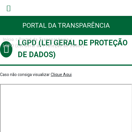
PORTAL DA TRANSPARÊNCIA
Início
Portal da Transparência
LGPD (LEI GERAL DE PROTEÇÃO
LGPD (Lei Geral de Proteção de Dados)
DE DADOS)
Caso não consiga visualizar
Clique Aqui
.