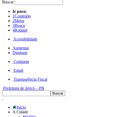
Buscar
Ir para:
1
Conteúdo
2
Menu
3
Busca
4
Rodapé
Acessibilidade
Aumentar
Diminuir
Contraste
Email
Transparência Fiscal
Prefeitura de Jericó – PB
Início
A Cidade
História