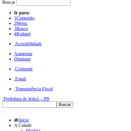
Buscar
Ir para:
1
Conteúdo
2
Menu
3
Busca
4
Rodapé
Acessibilidade
Aumentar
Diminuir
Contraste
Email
Transparência Fiscal
Prefeitura de Jericó – PB
Início
A Cidade
História