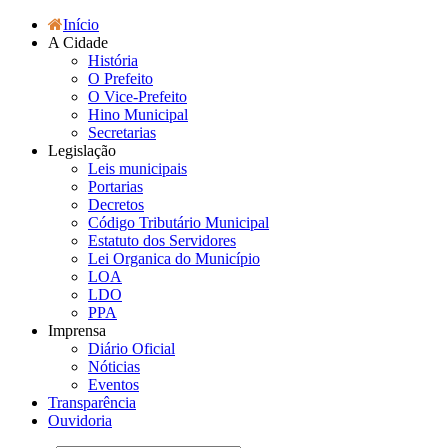
Início
A Cidade
História
O Prefeito
O Vice-Prefeito
Hino Municipal
Secretarias
Legislação
Leis municipais
Portarias
Decretos
Código Tributário Municipal
Estatuto dos Servidores
Lei Organica do Município
LOA
LDO
PPA
Imprensa
Diário Oficial
Nóticias
Eventos
Transparência
Ouvidoria