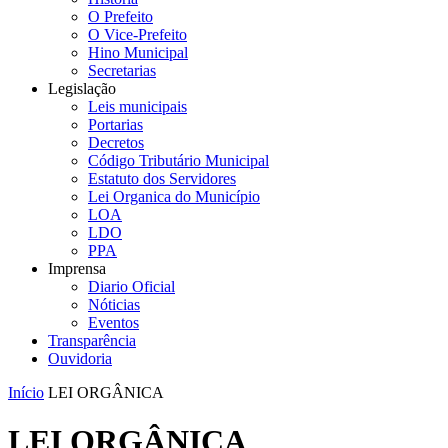
O Prefeito
O Vice-Prefeito
Hino Municipal
Secretarias
Legislação
Leis municipais
Portarias
Decretos
Código Tributário Municipal
Estatuto dos Servidores
Lei Organica do Município
LOA
LDO
PPA
Imprensa
Diario Oficial
Nóticias
Eventos
Transparência
Ouvidoria
Início
LEI ORGÂNICA
LEI ORGÂNICA