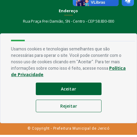
Endereço
Rua Praça Frei Damião, SN - Centro - CEP 58.830-000
Contato
Telefone:
(83) 3435-1087
Usamos cookies e tecnologias semelhantes que são
Email:
ouvidoria@jerico.pb.gov.br
necessárias para operar o site. Você pode consentir com o
nosso uso de cookies clicando em "Aceitar". Para ter mais
Horário De Funcionamento
informações sobre como isso é feito, acesse nossa
Política
de Privacidade
.
Expediente:
De segunda à sexta, das 08h às 13h
Aceitar
Redes Socias
Rejeitar
© Copyright - Prefeitura Municipal de Jericó