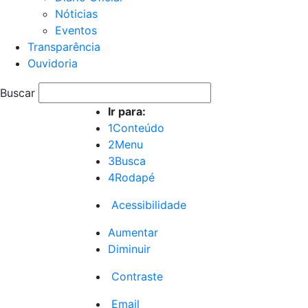
Nóticias
Eventos
Transparência
Ouvidoria
Buscar
Ir para:
1
Conteúdo
2
Menu
3
Busca
4
Rodapé
Acessibilidade
Aumentar
Diminuir
Contraste
Email