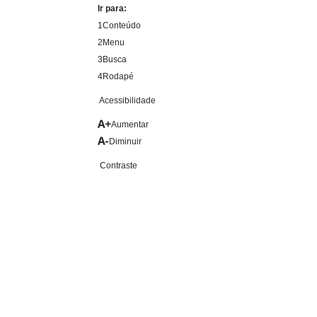
Ir para:
1
Conteúdo
2
Menu
3
Busca
4
Rodapé
Acessibilidade
Aumentar
Diminuir
Contraste