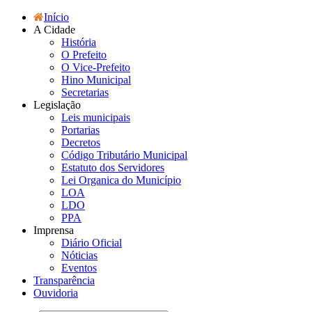
Início
A Cidade
História
O Prefeito
O Vice-Prefeito
Hino Municipal
Secretarias
Legislação
Leis municipais
Portarias
Decretos
Código Tributário Municipal
Estatuto dos Servidores
Lei Organica do Município
LOA
LDO
PPA
Imprensa
Diário Oficial
Nóticias
Eventos
Transparência
Ouvidoria