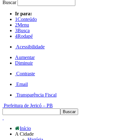
Buscar
Ir para:
1
Conteúdo
2
Menu
3
Busca
4
Rodapé
Acessibilidade
Aumentar
Diminuir
Contraste
Email
Transparência Fiscal
Prefeitura de Jericó – PB
Início
A Cidade
História