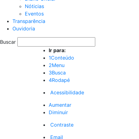
Nóticias
Eventos
Transparência
Ouvidoria
Buscar
Ir para:
1
Conteúdo
2
Menu
3
Busca
4
Rodapé
Acessibilidade
Aumentar
Diminuir
Contraste
Email