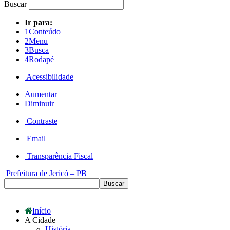
Buscar
Ir para:
1
Conteúdo
2
Menu
3
Busca
4
Rodapé
Acessibilidade
Aumentar
Diminuir
Contraste
Email
Transparência Fiscal
Prefeitura de Jericó – PB
Início
A Cidade
História