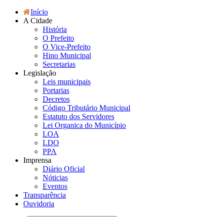
Início
A Cidade
História
O Prefeito
O Vice-Prefeito
Hino Municipal
Secretarias
Legislação
Leis municipais
Portarias
Decretos
Código Tributário Municipal
Estatuto dos Servidores
Lei Organica do Município
LOA
LDO
PPA
Imprensa
Diário Oficial
Nóticias
Eventos
Transparência
Ouvidoria