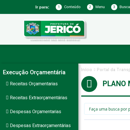
1
Conteúdo
2
Menu
3
Busca
Ir para:
Prefeitura
de
Início
Portal da Trans
Execução Orçamentária
PLANO 
Receitas Orçamentarias
Jericó
Receitas Extraorçamentárias
Despesas Orçamentarias
–
Despesas Extraorçamentárias