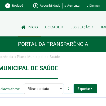
4
Rodapé
Acessibilidade
Aumentar
Diminuir
INÍCIO
A CIDADE
LEGISLAÇÃO
IM
PORTAL DA TRANSPARÊNCIA
parência
Plano Municipal de Saúde
MUNICIPAL DE SAÚDE
Exportar
▼