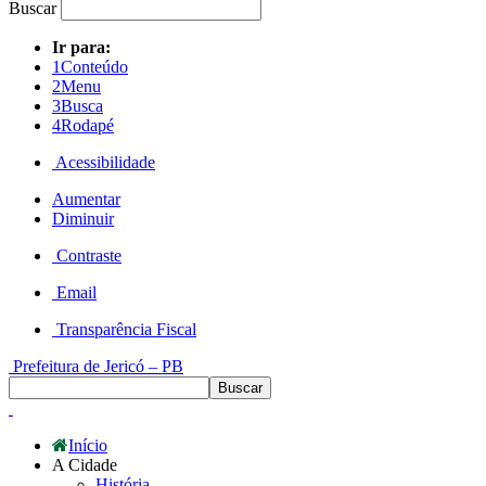
Buscar
Ir para:
1
Conteúdo
2
Menu
3
Busca
4
Rodapé
Acessibilidade
Aumentar
Diminuir
Contraste
Email
Transparência Fiscal
Prefeitura de Jericó – PB
Início
A Cidade
História