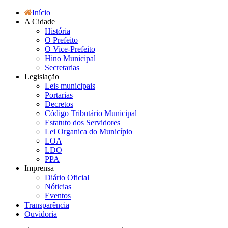
Início
A Cidade
História
O Prefeito
O Vice-Prefeito
Hino Municipal
Secretarias
Legislação
Leis municipais
Portarias
Decretos
Código Tributário Municipal
Estatuto dos Servidores
Lei Organica do Município
LOA
LDO
PPA
Imprensa
Diário Oficial
Nóticias
Eventos
Transparência
Ouvidoria