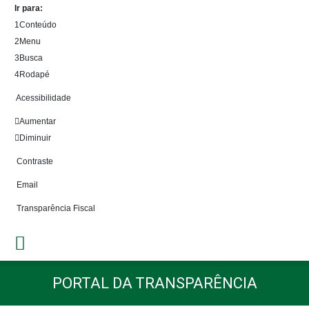
Ir para:
1
Conteúdo
2
Menu
3
Busca
4
Rodapé
Acessibilidade
Aumentar
Diminuir
Contraste
Email
Transparência Fiscal
PORTAL DA TRANSPARÊNCIA