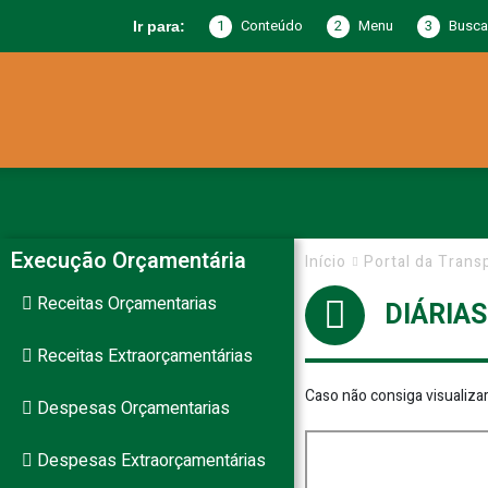
1
Conteúdo
2
Menu
3
Busca
Ir para:
Prefeitura
de
Execução Orçamentária
Início
Portal da Trans
Receitas Orçamentarias
DIÁRIA
Jericó
Receitas Extraorçamentárias
Caso não consiga visualiza
Despesas Orçamentarias
–
Despesas Extraorçamentárias