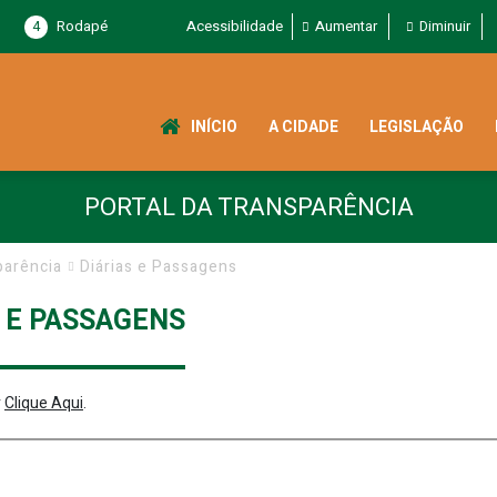
4
Rodapé
Acessibilidade
Aumentar
Diminuir
INÍCIO
A CIDADE
LEGISLAÇÃO
PORTAL DA TRANSPARÊNCIA
parência
Diárias e Passagens
S E PASSAGENS
r
Clique Aqui
.