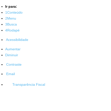
Ir para:
1
Conteúdo
2
Menu
3
Busca
4
Rodapé
Acessibilidade
Aumentar
Diminuir
Contraste
Email
Transparência Fiscal
Prefeitura