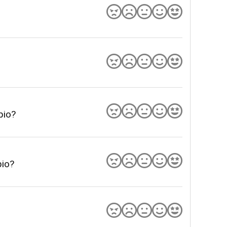
pio?
pio?