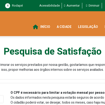
4
Rodapé
Acessibilidade
Aumentar
Diminuir
INÍCIO
A CIDADE
LEGISLAÇÃO
Pesquisa de Satisfação
imorar os serviços prestados por nossa gestão, gostaríamos que respo
isso, propor melhorias aos órgãos internos sobre os serviços avaliados.
O CPF é necessário para limitar a votação mensal por pesso
Os dados informados nesta pesquisa estarão seguros de acordo c
O cidadão poderá votar, se desejar, todos os meses, caso haja m