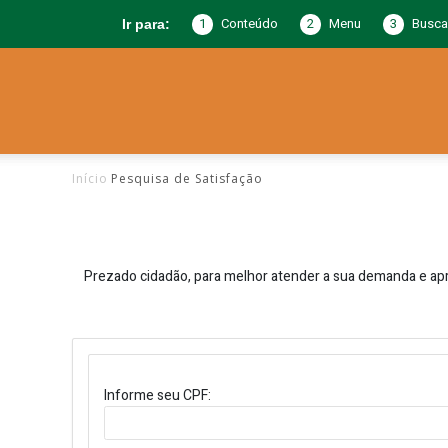
1
Conteúdo
2
Menu
3
Busca
Ir para:
Prefeitura
Início
Pesquisa de Satisfação
de
Prezado cidadão, para melhor atender a sua demanda e apr
Jericó
Informe seu CPF:
–