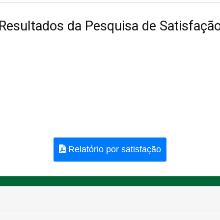
Resultados da Pesquisa de Satisfaçã
Relatório por satisfação
Guia Rápido
rei Damião, SN - Centro - CEP 58.830-000