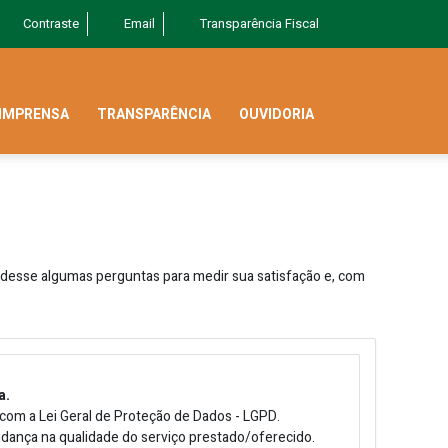
Contraste
Email
Transparência Fiscal
IMPRENSA
TRANSPARÊNCIA
OUVIDORIA
ndesse algumas perguntas para medir sua satisfação e, com
a.
om a Lei Geral de Proteção de Dados - LGPD.
udança na qualidade do serviço prestado/oferecido.