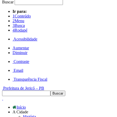
Buscar
Ir para:
1
Conteúdo
2
Menu
3
Busca
4
Rodapé
Acessibilidade
Aumentar
Diminuir
Contraste
Email
Transparência Fiscal
Prefeitura de Jericó – PB
Início
A Cidade
História