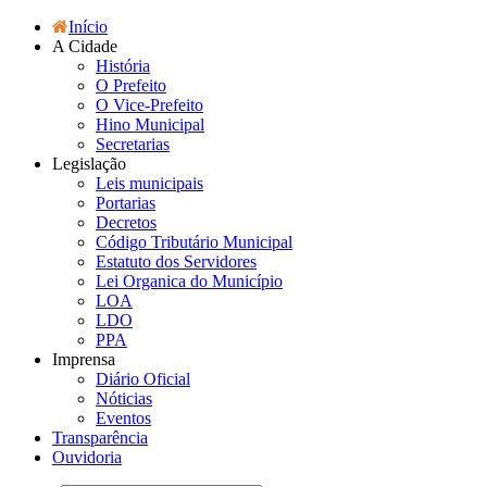
Início
A Cidade
História
O Prefeito
O Vice-Prefeito
Hino Municipal
Secretarias
Legislação
Leis municipais
Portarias
Decretos
Código Tributário Municipal
Estatuto dos Servidores
Lei Organica do Município
LOA
LDO
PPA
Imprensa
Diário Oficial
Nóticias
Eventos
Transparência
Ouvidoria