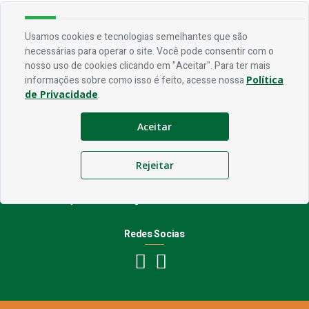
Usamos cookies e tecnologias semelhantes que são
Endereço
necessárias para operar o site. Você pode consentir com o
nosso uso de cookies clicando em "Aceitar". Para ter mais
Rua Praça Frei Damião, SN - Centro - CEP 58.830-000
informações sobre como isso é feito, acesse nossa
Política
de Privacidade
.
Contato
Aceitar
Telefone:
(83) 3435-1087
Email:
ouvidoria@jerico.pb.gov.br
Rejeitar
Horário De Funcionamento
Expediente:
De segunda à sexta, das 08h às 13h
Redes Socias