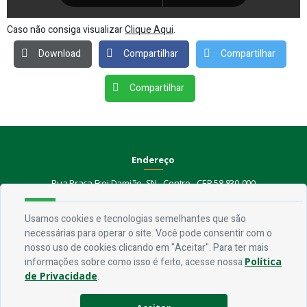
Caso não consiga visualizar
Clique Aqui
.
Download
Compartilhar
Compartilhar
Compartilhar
Endereço
Rua Praça Frei Damião, SN - Centro - CEP 58.830-000
Contato
Usamos cookies e tecnologias semelhantes que são
necessárias para operar o site. Você pode consentir com o
Telefone:
(83) 3435-1087
nosso uso de cookies clicando em "Aceitar". Para ter mais
Email:
ouvidoria@jerico.pb.gov.br
informações sobre como isso é feito, acesse nossa
Política
de Privacidade
.
Horário De Funcionamento