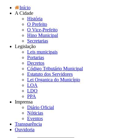
Início
A Cidade
História
O Prefeito
O Vice-Prefeito
Hino Municipal
Secretarias
Legislação
Leis municipais
Portarias
Decretos
Código Tributário Municipal
Estatuto dos Servidores
Lei Organica do Município
LOA
LDO
PPA
Imprensa
Diário Oficial
Nóticias
Eventos
Transparência
Ouvidoria