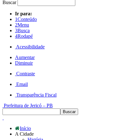
Buscar
Ir para:
1
Conteúdo
2
Menu
3
Busca
4
Rodapé
Acessibilidade
Aumentar
Diminuir
Contraste
Email
Transparência Fiscal
Prefeitura de Jericó – PB
Início
A Cidade
História