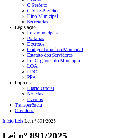
O Prefeito
O Vice-Prefeito
Hino Municipal
Secretarias
Legislação
Leis municipais
Portarias
Decretos
Código Tributário Municipal
Estatuto dos Servidores
Lei Organica do Município
LOA
LDO
PPA
Imprensa
Diario Oficial
Nóticias
Eventos
Transparência
Ouvidoria
Início
Leis
Lei nº 891/2025
Lei nº 891/2025