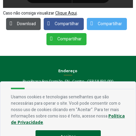
Caso não consiga visualizar
Clique Aqui
.
Download
Compartilhar
Compartilhar
Compartilhar
Endereço
Rua Praça Frei Damião, SN - Centro - CEP 58.830-000
Contato
Usamos cookies e tecnologias semelhantes que são
necessárias para operar o site. Você pode consentir com o
Telefone:
(83) 3435-1087
nosso uso de cookies clicando em "Aceitar". Para ter mais
Email:
ouvidoria@jerico.pb.gov.br
informações sobre como isso é feito, acesse nossa
Política
de Privacidade
.
Horário De Funcionamento