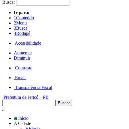
Buscar
Ir para:
1
Conteúdo
2
Menu
3
Busca
4
Rodapé
Acessibilidade
Aumentar
Diminuir
Contraste
Email
Transparência Fiscal
Prefeitura de Jericó – PB
Início
A Cidade
História