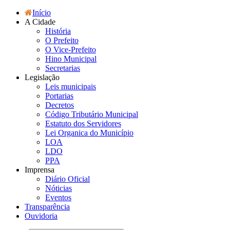
Início
A Cidade
História
O Prefeito
O Vice-Prefeito
Hino Municipal
Secretarias
Legislação
Leis municipais
Portarias
Decretos
Código Tributário Municipal
Estatuto dos Servidores
Lei Organica do Município
LOA
LDO
PPA
Imprensa
Diário Oficial
Nóticias
Eventos
Transparência
Ouvidoria