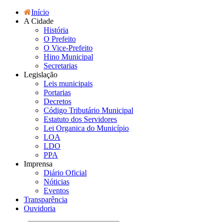
Início
A Cidade
História
O Prefeito
O Vice-Prefeito
Hino Municipal
Secretarias
Legislação
Leis municipais
Portarias
Decretos
Código Tributário Municipal
Estatuto dos Servidores
Lei Organica do Município
LOA
LDO
PPA
Imprensa
Diário Oficial
Nóticias
Eventos
Transparência
Ouvidoria