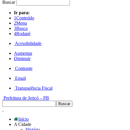
Buscar
Ir para:
1
Conteúdo
2
Menu
3
Busca
4
Rodapé
Acessibilidade
Aumentar
Diminuir
Contraste
Email
Transparência Fiscal
Prefeitura de Jericó – PB
Início
A Cidade
História