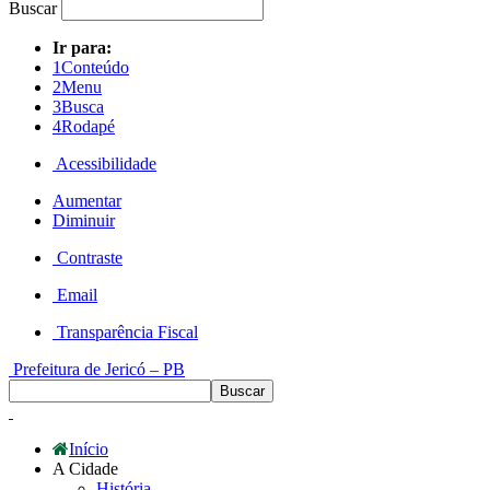
Buscar
Ir para:
1
Conteúdo
2
Menu
3
Busca
4
Rodapé
Acessibilidade
Aumentar
Diminuir
Contraste
Email
Transparência Fiscal
Prefeitura de Jericó – PB
Início
A Cidade
História