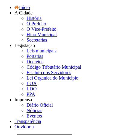
Início
A Cidade
História
O Prefeito
O Vice-Prefeito
Hino Municipal
Secretarias
Legislação
Leis municipais
Portarias
Decretos
Código Tributário Municipal
Estatuto dos Servidores
Lei Organica do Município
LOA
LDO
PPA
Imprensa
Diário Oficial
Nóticias
Eventos
Transparência
Ouvidoria