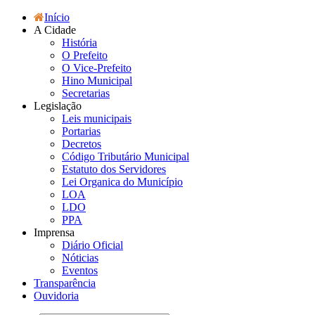
Início
A Cidade
História
O Prefeito
O Vice-Prefeito
Hino Municipal
Secretarias
Legislação
Leis municipais
Portarias
Decretos
Código Tributário Municipal
Estatuto dos Servidores
Lei Organica do Município
LOA
LDO
PPA
Imprensa
Diário Oficial
Nóticias
Eventos
Transparência
Ouvidoria