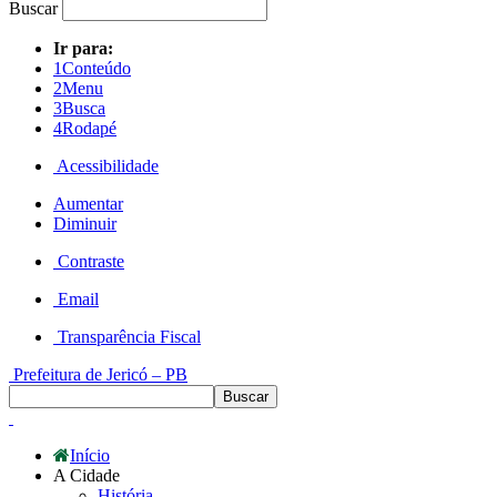
Buscar
Ir para:
1
Conteúdo
2
Menu
3
Busca
4
Rodapé
Acessibilidade
Aumentar
Diminuir
Contraste
Email
Transparência Fiscal
Prefeitura de Jericó – PB
Início
A Cidade
História