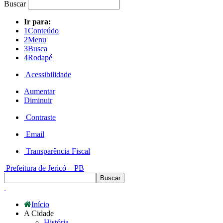
Buscar
Ir para:
1
Conteúdo
2
Menu
3
Busca
4
Rodapé
Acessibilidade
Aumentar
Diminuir
Contraste
Email
Transparência Fiscal
Prefeitura de Jericó – PB
Início
A Cidade
História