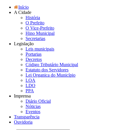
Início
A Cidade
História
O Prefeito
O Vice-Prefeito
Hino Municipal
Secretarias
Legislação
Leis municipais
Portarias
Decretos
Código Tributário Municipal
Estatuto dos Servidores
Lei Organica do Município
LOA
LDO
PPA
Imprensa
Diário Oficial
Nóticias
Eventos
Transparência
Ouvidoria