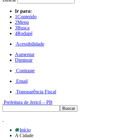
Ir para:
1
Conteúdo
2
Menu
3
Busca
4
Rodapé
Acessibilidade
Aumentar
Diminuir
Contraste
Email
Transparência Fiscal
Prefeitura de Jericó – PB
Início
A Cidade