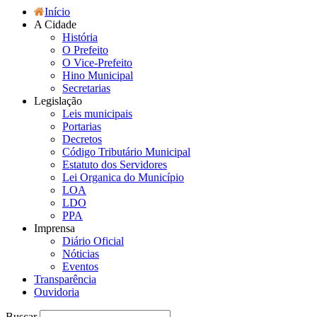
Início
A Cidade
História
O Prefeito
O Vice-Prefeito
Hino Municipal
Secretarias
Legislação
Leis municipais
Portarias
Decretos
Código Tributário Municipal
Estatuto dos Servidores
Lei Organica do Município
LOA
LDO
PPA
Imprensa
Diário Oficial
Nóticias
Eventos
Transparência
Ouvidoria
Buscar