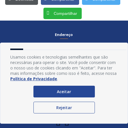
Compartilhar
Endereço
Rua Praça Frei Damião, SN - Centro - CEP 58.830-000
Usamos cookies e tecnologias semelhantes que são
Contato
necessárias para operar o site. Você pode consentir com
o nosso uso de cookies clicando em "Aceitar". Para ter
Telefone:
(83) 3435-1087
mais informações sobre como isso é feito, acesse nossa
Email:
ouvidoria@jerico.pb.gov.br
Política de Privacidade
.
Horário De Funcionamento
Aceitar
Expediente:
De segunda à sexta, das 08h às 13h
Rejeitar
Redes Socias