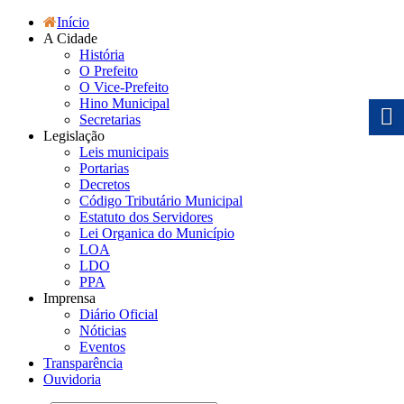
Início
A Cidade
História
O Prefeito
O Vice-Prefeito
Hino Municipal
Secretarias
Legislação
Leis municipais
Portarias
Decretos
Código Tributário Municipal
Estatuto dos Servidores
Lei Organica do Município
LOA
LDO
PPA
Imprensa
Diário Oficial
Nóticias
Eventos
Transparência
Ouvidoria