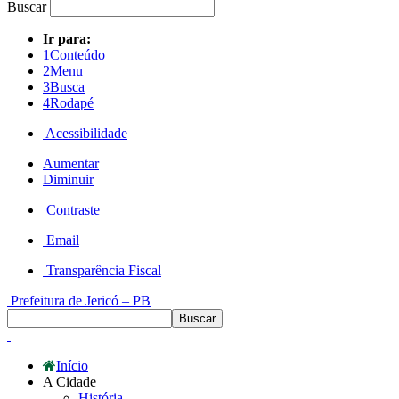
Buscar
Ir para:
1
Conteúdo
2
Menu
3
Busca
4
Rodapé
Acessibilidade
Aumentar
Diminuir
Contraste
Email
Transparência Fiscal
Prefeitura de Jericó – PB
Início
A Cidade
História