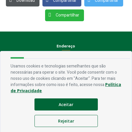
Download
Compartilhar
Compartilhar
Compartilhar
Endereço
Rua Praça Frei Damião, SN - Centro - CEP 58.830-000
Usamos cookies e tecnologias semelhantes que são
Contato
necessárias para operar o site. Você pode consentir com o
nosso uso de cookies clicando em "Aceitar". Para ter mais
Telefone:
(83) 3435-1087
informações sobre como isso é feito, acesse nossa
Política
Email:
ouvidoria@jerico.pb.gov.br
de Privacidade
.
Horário De Funcionamento
Aceitar
Expediente:
De segunda à sexta, das 08h às 13h
Rejeitar
Redes Socias