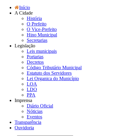
Início
A Cidade
História
O Prefeito
O Vice-Prefeito
Hino Municipal
Secretarias
Legislação
Leis municipais
Portarias
Decretos
Código Tributário Municipal
Estatuto dos Servidores
Lei Organica do Município
LOA
LDO
PPA
Imprensa
Diário Oficial
Nóticias
Eventos
Transparência
Ouvidoria