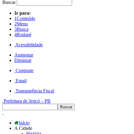
Buscar
Ir para:
1
Conteúdo
2
Menu
3
Busca
4
Rodapé
Acessibilidade
Aumentar
Diminuir
Contraste
Email
Transparência Fiscal
Prefeitura de Jericó – PB
Início
A Cidade
História