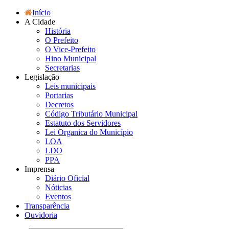
Início
A Cidade
História
O Prefeito
O Vice-Prefeito
Hino Municipal
Secretarias
Legislação
Leis municipais
Portarias
Decretos
Código Tributário Municipal
Estatuto dos Servidores
Lei Organica do Município
LOA
LDO
PPA
Imprensa
Diário Oficial
Nóticias
Eventos
Transparência
Ouvidoria