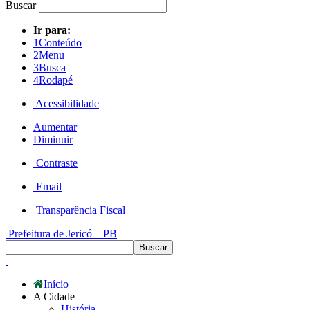
Buscar
Ir para:
1
Conteúdo
2
Menu
3
Busca
4
Rodapé
Acessibilidade
Aumentar
Diminuir
Contraste
Email
Transparência Fiscal
Prefeitura de Jericó – PB
Início
A Cidade
História