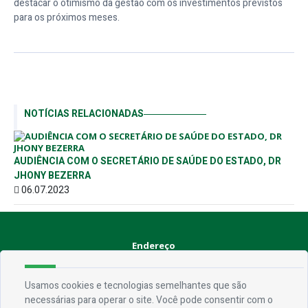
destacar o otimismo da gestão com os investimentos previstos
para os próximos meses.
NOTÍCIAS RELACIONADAS
AUDIÊNCIA COM O SECRETÁRIO DE SAÚDE DO ESTADO, DR
JHONY BEZERRA
06.07.2023
Endereço
Rua Praça Frei Damião, SN - Centro - CEP 58.830-000
Usamos cookies e tecnologias semelhantes que são
necessárias para operar o site. Você pode consentir com o
Contato