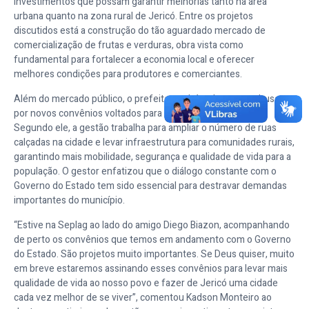
investimentos que possam garantir melhorias tanto na área
urbana quanto na zona rural de Jericó. Entre os projetos
discutidos está a construção do tão aguardado mercado de
comercialização de frutas e verduras, obra vista como
fundamental para fortalecer a economia local e oferecer
melhores condições para produtores e comerciantes.
Além do mercado público, o prefeito também destacou a busca
por novos convênios voltados para obras de pavimentação.
Segundo ele, a gestão trabalha para ampliar o número de ruas
calçadas na cidade e levar infraestrutura para comunidades rurais,
garantindo mais mobilidade, segurança e qualidade de vida para a
população. O gestor enfatizou que o diálogo constante com o
Governo do Estado tem sido essencial para destravar demandas
importantes do município.
“Estive na Seplag ao lado do amigo Diego Biazon, acompanhando
de perto os convênios que temos em andamento com o Governo
do Estado. São projetos muito importantes. Se Deus quiser, muito
em breve estaremos assinando esses convênios para levar mais
qualidade de vida ao nosso povo e fazer de Jericó uma cidade
cada vez melhor de se viver”, comentou Kadson Monteiro ao